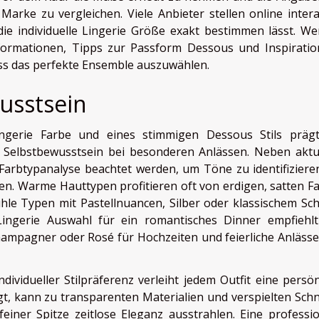
rke zu vergleichen. Viele Anbieter stellen online intera
die individuelle Lingerie Größe exakt bestimmen lässt. We
Informationen, Tipps zur Passform Dessous und Inspiratio
ass das perfekte Ensemble auszuwählen.
usstsein
ngerie Farbe und eines stimmigen Dessous Stils präg
 Selbstbewusstsein bei besonderen Anlässen. Neben aktu
Farbtypanalyse beachtet werden, um Töne zu identifizieren
en. Warme Hauttypen profitieren oft von erdigen, satten F
hle Typen mit Pastellnuancen, Silber oder klassischem Sc
ingerie Auswahl für ein romantisches Dinner empfiehlt
hampagner oder Rosé für Hochzeiten und feierliche Anlässe
ividueller Stilpräferenz verleiht jedem Outfit eine persön
, kann zu transparenten Materialien und verspielten Schn
einer Spitze zeitlose Eleganz ausstrahlen. Eine professio