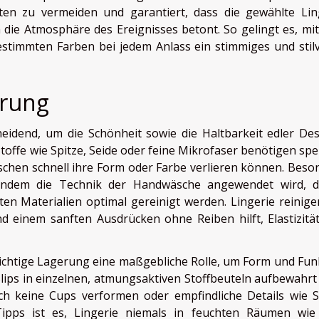
ten zu vermeiden und garantiert, dass die gewählte Lin
 die Atmosphäre des Ereignisses betont. So gelingt es, mi
estimmten Farben bei jedem Anlass ein stimmiges und stilv
hrung
cheidend, um die Schönheit sowie die Haltbarkeit edler De
Stoffe wie Spitze, Seide oder feine Mikrofaser benötigen spez
schen schnell ihre Form oder Farbe verlieren können. Beso
indem die Technik der Handwäsche angewendet wird, 
en Materialien optimal gereinigt werden. Lingerie reinige
 einem sanften Ausdrücken ohne Reiben hilft, Elastizitä
richtige Lagerung eine maßgebliche Rolle, um Form und Fun
ips in einzelnen, atmungsaktiven Stoffbeuteln aufbewahrt
ich keine Cups verformen oder empfindliche Details wie S
ipps ist es, Lingerie niemals in feuchten Räumen wi