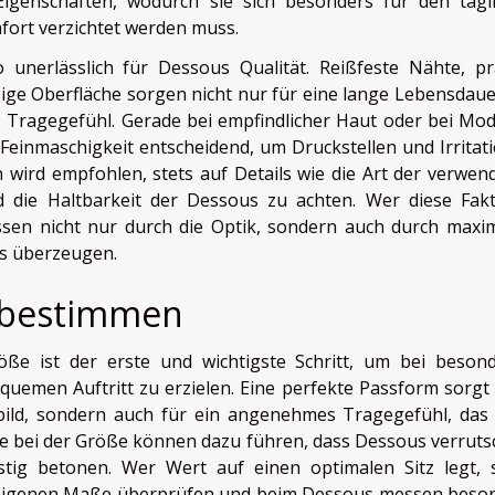
Eigenschaften, wodurch sie sich besonders für den tägl
mfort verzichtet werden muss.
o unerlässlich für Dessous Qualität. Reißfeste Nähte, pr
ge Oberfläche sorgen nicht nur für eine lange Lebensdaue
 Tragegefühl. Gerade bei empfindlicher Haut oder bei Mod
Feinmaschigkeit entscheidend, um Druckstellen und Irritat
n wird empfohlen, stets auf Details wie die Art der verwen
und die Haltbarkeit der Dessous zu achten. Wer diese Fak
ässen nicht nur durch die Optik, sondern auch durch maxi
s überzeugen.
 bestimmen
ße ist der erste und wichtigste Schritt, um bei beson
uemen Auftritt zu erzielen. Eine perfekte Passform sorgt 
bild, sondern auch für ein angenehmes Tragegefühl, das
de bei der Größe können dazu führen, dass Dessous verruts
tig betonen. Wer Wert auf einen optimalen Sitz legt, s
e eigenen Maße überprüfen und beim Dessous messen beso