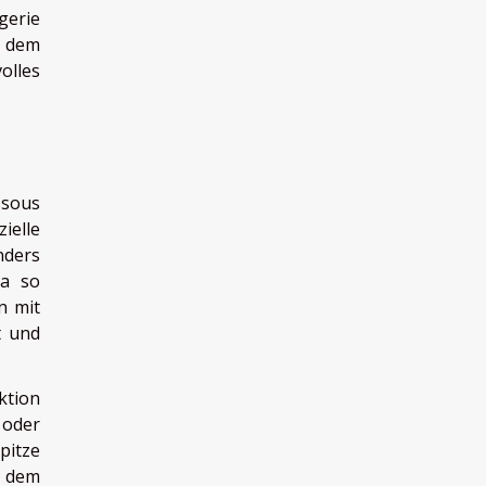
gerie
t dem
olles
ssous
ielle
nders
da so
n mit
t und
ktion
 oder
pitze
e dem