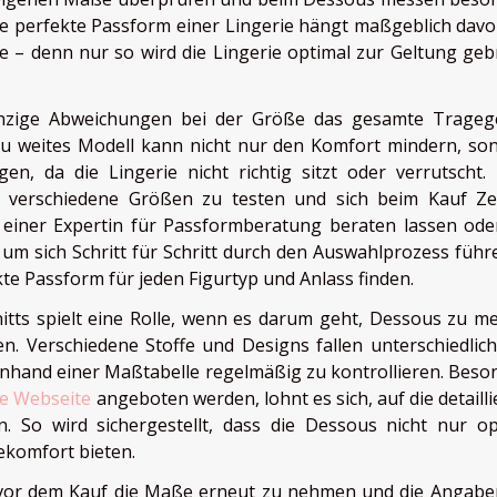
e perfekte Passform einer Lingerie hängt maßgeblich davo
e – denn nur so wird die Lingerie optimal zur Geltung geb
winzige Abweichungen bei der Größe das gesamte Trageg
zu weites Modell kann nicht nur den Komfort mindern, so
en, da die Lingerie nicht richtig sitzt oder verrutscht.
, verschiedene Größen zu testen und sich beim Kauf Ze
 einer Expertin für Passformberatung beraten lassen ode
 um sich Schritt für Schritt durch den Auswahlprozess führ
ekte Passform für jeden Figurtyp und Anlass finden.
itts spielt eine Rolle, wenn es darum geht, Dessous zu m
n. Verschiedene Stoffe und Designs fallen unterschiedlich
e anhand einer Maßtabelle regelmäßig zu kontrollieren. Beso
se Webseite
angeboten werden, lohnt es sich, auf die detailli
 So wird sichergestellt, dass die Dessous nicht nur op
komfort bieten.
, vor dem Kauf die Maße erneut zu nehmen und die Angabe