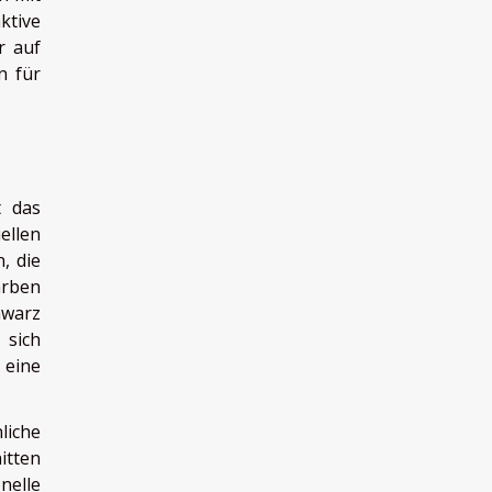
ktive
r auf
n für
t das
ellen
, die
arben
hwarz
 sich
 eine
liche
itten
nelle