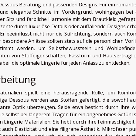
n Dessous Beratung und passenden Designs. Für ein romanti
 und elegante Schnitte im Vordergrund, wohingegen bei 
er Sitz und farbliche Harmonie mit dem Brautkleid gefragt 
nte durch luxuriöse Details oder auffallende Designs erha
Er beeinflusst nicht nur die Stilrichtung, sondern auch Kom
 besondere Anlässe sollten stets auf die persönlichen Vorl
stimmt werden, um Selbstbewusstsein und Wohlbefind
hten von Stoffeigenschaften, Passform und Hautverträglic
abei, die optimale Lingerie für jeden Anlass zu entdecken.
rbeitung
terialien spielt eine herausragende Rolle, um Komfor
ige Dessous werden aus Stoffen gefertigt, die sowohl au
nte Optik überzeugen. Seide etwa besticht durch ihre w
ie selbst bei längerem Tragen für ein angenehmes Gefühl s
n Lingerie Materialien: Sie hebt durch ihre Feinmaschigkeit 
 auch Elastizität und eine filigrane Ästhetik. Mikrofaser pu