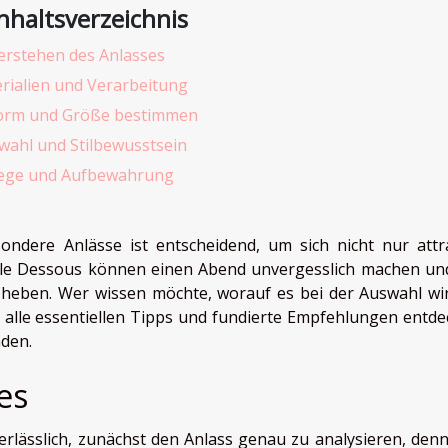
nhaltsverzeichnis
erstehen des Anlasses
rialien und Verarbeitung
orm und Größe bestimmen
wahl und Stilbewusstsein
lege und Aufbewahrung
ondere Anlässe ist entscheidend, um sich nicht nur attra
dle Dessous können einen Abend unvergesslich machen un
 heben. Wer wissen möchte, worauf es bei der Auswahl wir
alle essentiellen Tipps und fundierte Empfehlungen entde
nden.
es
rlässlich, zunächst den Anlass genau zu analysieren, denn