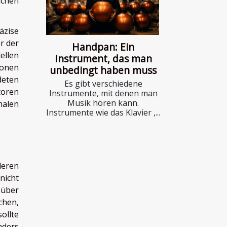
ichen
äzise
r der
Handpan: Ein
ellen
Instrument, das man
ionen
unbedingt haben muss
deten
Es gibt verschiedene
toren
Instrumente, mit denen man
Musik hören kann.
malen
Instrumente wie das Klavier ,...
deren
nicht
 über
chen,
ollte
nders