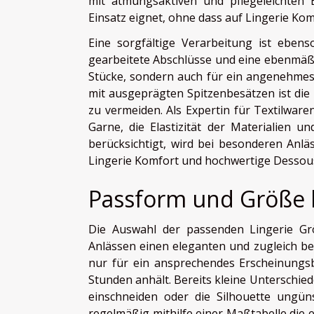
mit atmungsaktiven und pflegeleichten 
Einsatz eignet, ohne dass auf Lingerie Ko
Eine sorgfältige Verarbeitung ist ebens
gearbeitete Abschlüsse und eine ebenmäßi
Stücke, sondern auch für ein angenehmes
mit ausgeprägten Spitzenbesätzen ist die 
zu vermeiden. Als Expertin für Textilware
Garne, die Elastizität der Materialien 
berücksichtigt, wird bei besonderen Anl
Lingerie Komfort und hochwertige Dessou
Passform und Größe
Die Auswahl der passenden Lingerie Grö
Anlässen einen eleganten und zugleich beq
nur für ein ansprechendes Erscheinungs
Stunden anhält. Bereits kleine Unterschie
einschneiden oder die Silhouette ungüns
regelmäßig mithilfe einer Maßtabelle di