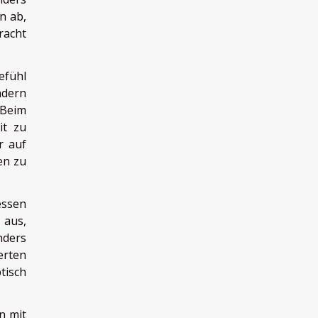
n ab,
racht
efühl
ndern
 Beim
it zu
r auf
en zu
essen
 aus,
nders
erten
tisch
n mit