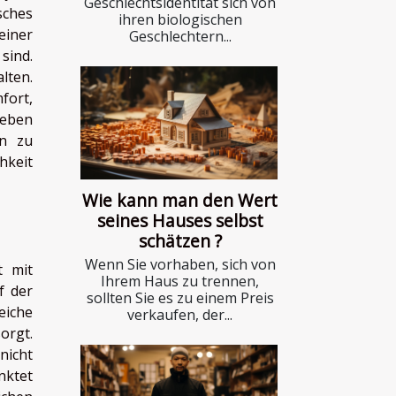
Geschlechtsidentität sich von
sches
ihren biologischen
einer
Geschlechtern...
sind.
lten.
fort,
ieben
en zu
hkeit
Wie kann man den Wert
seines Hauses selbst
schätzen ?
Wenn Sie vorhaben, sich von
t mit
Ihrem Haus zu trennen,
f der
sollten Sie es zu einem Preis
eiche
verkaufen, der...
orgt.
nicht
nktet