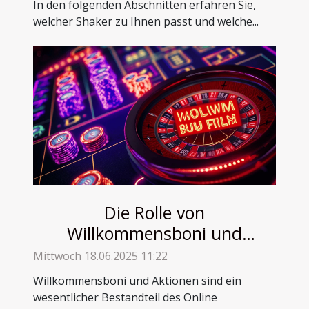
In den folgenden Abschnitten erfahren Sie,
welcher Shaker zu Ihnen passt und welche...
Die Rolle von
Willkommensboni und
Aktionen beim Online
Mittwoch 18.06.2025 11:22
Glücksspiel
Willkommensboni und Aktionen sind ein
wesentlicher Bestandteil des Online